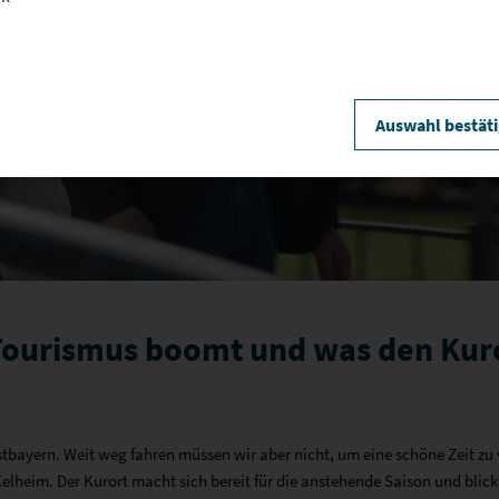
Video
abspie
Auswahl bestät
Tourismus boomt und was den Kur
bayern. Weit weg fahren müssen wir aber nicht, um eine schöne Zeit zu v
lheim. Der Kurort macht sich bereit für die anstehende Saison und blickt