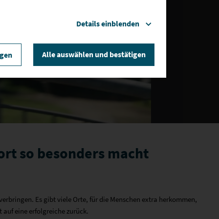
Details einblenden
len
Alle auswählen und bestätigen
igen
ort so besonders macht
erbringen. Es gibt viele Orte, für die Menschen extra herkommen,
 auf eine erfolgreiche zurück.