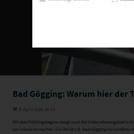
Bad Gögging: Warum hier der 
9. April 2026 16:13
Mit dem Frühlingsbeginn steigt auch die Unternehmungslust in Ost
um Urlaub zu machen. Ein Ort ist z.B. Bad Gögging im Landkreis Ke