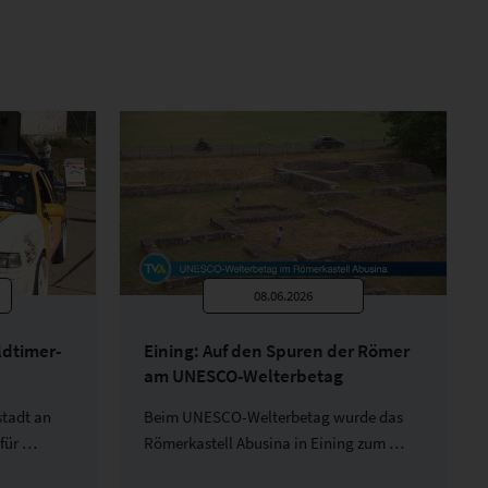
08.06.2026
ldtimer-
Eining: Auf den Spuren der Römer
am UNESCO-Welterbetag
tadt an
Beim UNESCO-Welterbetag wurde das
 für …
Römerkastell Abusina in Eining zum …