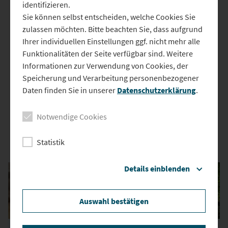
über 1000 Kilometer
identifizieren.
Sie können selbst entscheiden, welche Cookies Sie
24. Oktober 2025 16:33
zulassen möchten. Bitte beachten Sie, dass aufgrund
Ein junger Abenteurer hat in 47 Tagen fast
1000 Kilometer
zu Fuß
Ihrer individuellen Einstellungen ggf. nicht mehr alle
zurückgelegt – in
germanischer Rüstung
und ausschließlich
Funktionalitäten der Seite verfügbar sind. Weitere
unter freiem Himmel schlafend. Sein Ziel war der
Limes
, die
Informationen zur Verwendung von Cookies, der
historische Grenze des Römischen Reiches, die er auf dem
Speicherung und Verarbeitung personenbezogener
Limesweg entlangwanderte. Im
Landkreis Kelheim
erreichte er
Daten finden Sie in unserer
Datenschutzerklärung
.
auf seinem letzten Wegstück schließlich
Bad Gögging
, wo sein
außergewöhnliches Abenteuer endete.
Notwendige Cookies
Statistik
Das könnte Sie auch interessieren
Details einblenden
Auswahl bestätigen
26.06.2026
17.06.2026