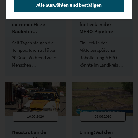
Alle auswählen und bestätigen
Neustadt an der
Landkreis Kelheim:
Donau: Arbeiten bei
Feuerwehren üben
extremer Hitze –
für Leck in der
Bauleiter…
MERO-Pipeline
Seit Tagen steigen die
Ein Leck in der
Temperaturen auf über
Mitteleuropäischen
30 Grad. Während viele
Rohölleitung MERO
Menschen …
könnte im Landkreis …
16.06.2026
08.06.2026
Neustadt an der
Eining: Auf den