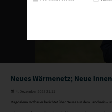
Neues Wärmenetz; Neue Innens
4. Dezember 2025 21:11
Magdalena Hofbauer berichtet über Neues aus dem Landkreis – u