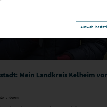
Video
abspie
Auswahl bestät
tadt: Mein Landkreis Kelheim vo
nter anderem: