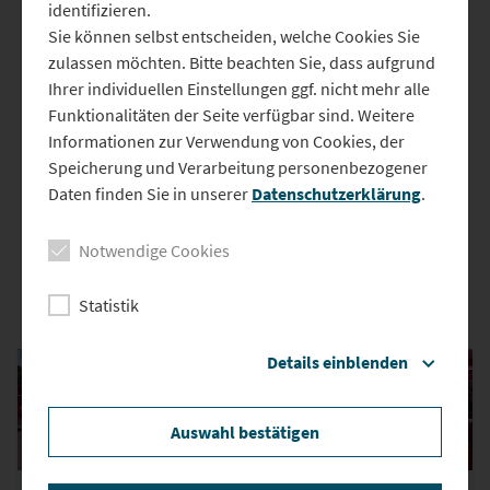
Helfer
identifizieren.
Sie können selbst entscheiden, welche Cookies Sie
14. Februar 2025 9:06
zulassen möchten. Bitte beachten Sie, dass aufgrund
Parktickets, Konzertkarten, oder einfach nur Anmeldungen. Einige
Ihrer individuellen Einstellungen ggf. nicht mehr alle
davon kann man heutzutage nicht mehr wie früher analog kaufen.
Funktionalitäten der Seite verfügbar sind. Weitere
Oft braucht man ein Smartphone für solche ziemlich alltäglichen
Informationen zur Verwendung von Cookies, der
Dinge. Für ältere Menschen kann das ein großes Problem sein. Für
Speicherung und Verarbeitung personenbezogener
Senioren, die noch nicht so fit mit Smartphone, Laptop und Co
Daten finden Sie in unserer
Datenschutzerklärung
.
sind, gibt es das Projekt zusammen digital. Da legen sich junge
Leute für Senioren ins Zeug!
Notwendige Cookies
Statistik
Das könnte Sie auch interessieren
Details einblenden
Auswahl bestätigen
03.06.2026
26.05.2026