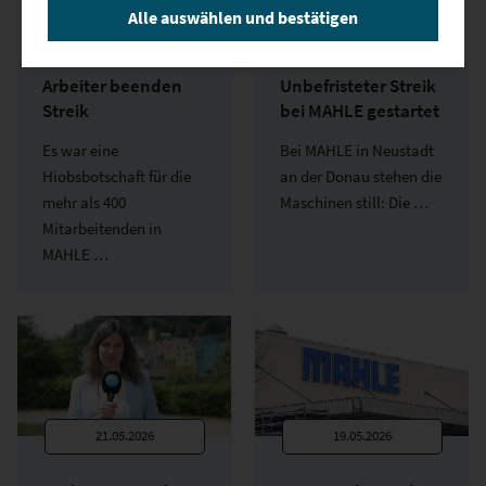
Alle auswählen und bestätigen
Neustadt an der
Neustadt an der
Donau: MAHLE-
Donau:
Arbeiter beenden
Unbefristeter Streik
Streik
bei MAHLE gestartet
Es war eine
Bei MAHLE in Neustadt
Hiobsbotschaft für die
an der Donau stehen die
mehr als 400
Maschinen still: Die …
Mitarbeitenden in
MAHLE …
21.05.2026
19.05.2026