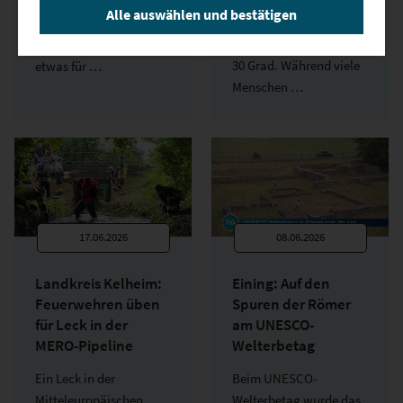
Am Wochenende hat es
Alle auswählen und bestätigen
Seit Tagen steigen die
in Neustadt an der
Temperaturen auf über
Donau für Leute, die
30 Grad. Während viele
etwas für …
Menschen …
17.06.2026
08.06.2026
Landkreis Kelheim:
Eining: Auf den
Feuerwehren üben
Spuren der Römer
für Leck in der
am UNESCO-
MERO-Pipeline
Welterbetag
Ein Leck in der
Beim UNESCO-
Mitteleuropäischen
Welterbetag wurde das