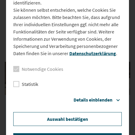
27. Oktober 2021 14:13
identifizieren.
Sie können selbst entscheiden, welche Cookies Sie
Hangeln, Klettern, Balancieren – das alles und noch vieles mehr
zulassen möchten. Bitte beachten Sie, dass aufgrund
ist gefragt bei der RTL-Show „Ninja Warrior Germany Kids“. Die
Ihrer individuellen Einstellungen ggf. nicht mehr alle
Neustädterin Jolina Reinhold hat es mit 39 weiteren in die Show
Funktionalitäten der Seite verfügbar sind. Weitere
geschafft.
Informationen zur Verwendung von Cookies, der
Speicherung und Verarbeitung personenbezogener
Daten finden Sie in unserer
Datenschutzerklärung
.
Das könnte Sie auch interessieren
Notwendige Cookies
Statistik
16.06.2026
26.06.2026
Details einblenden
Neustadt an der
Neustadt an der
Donau: Oldtimer-
Donau: Arbeiten bei
Auswahl bestätigen
Rallye „Storico“
extremer Hitze –
Bauleiter…