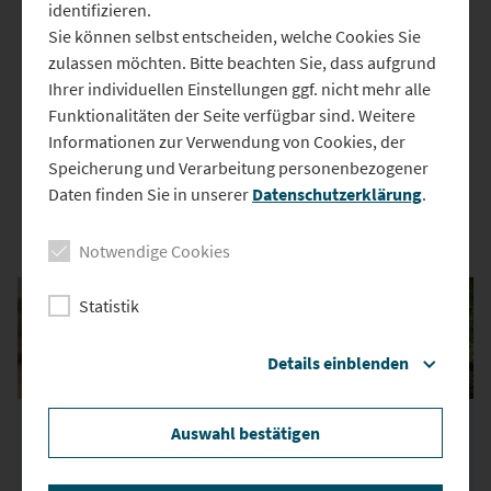
10. Juli 2020 11:02
identifizieren.
Sie können selbst entscheiden, welche Cookies Sie
Bald können Sie auch in Bad Abbach wieder schwimmen gehen.
zulassen möchten. Bitte beachten Sie, dass aufgrund
Am Montag öffnet die Therme ihre Badebereiche. Die Saunawelt
Ihrer individuellen Einstellungen ggf. nicht mehr alle
bleibt vorerst geschlossen. Die Therme in Bad Gögging hat schon
Funktionalitäten der Seite verfügbar sind. Weitere
etwas länger wieder geöffnet, hier nimmt am Montag auch die
Informationen zur Verwendung von Cookies, der
Saunalandschaft ihren Betrieb wieder auf. In beiden Bädern sind
Speicherung und Verarbeitung personenbezogener
Hygiene- und Abstandsregeln zu beachten.
Daten finden Sie in unserer
Datenschutzerklärung
.
Das könnte Sie auch interessieren
Notwendige Cookies
Statistik
Details einblenden
26.06.2026
17.06.2026
Auswahl bestätigen
Neustadt an der
Landkreis Kelheim:
Donau: Arbeiten bei
Feuerwehren üben