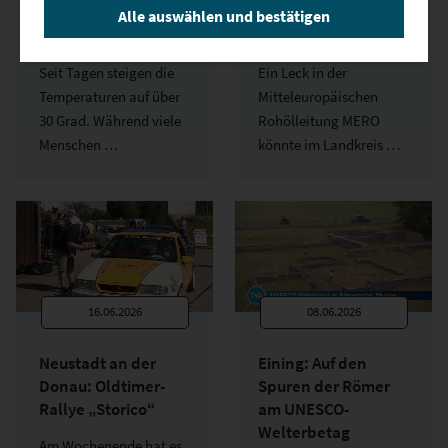
extremer Hitze –
für Leck in der
Alle auswählen und bestätigen
Bauleiter…
MERO-Pipeline
Seit Tagen steigen die
Ein Leck in der
Temperaturen auf über
Mitteleuropäischen
30 Grad. Während viele
Rohölleitung MERO
Menschen …
könnte im Landkreis …
16.06.2026
08.06.2026
Neustadt an der
Eining: Auf den
Donau: Oldtimer-
Spuren der Römer
Rallye „Storico“
am UNESCO-
Welterbetag
Am Wochenende hat es